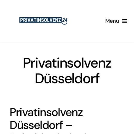
Skip
to
Menu
content
Startseite
Services
Privatinsolvenz
Düsseldorf
Warum wir?
Fallbeispiele
Privatinsolvenz
Düsseldorf
–