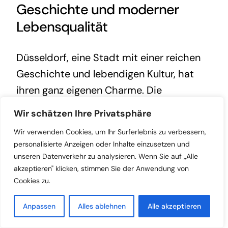
Geschichte und moderner
Lebensqualität
Düsseldorf, eine Stadt mit einer reichen
Geschichte und lebendigen Kultur, hat
ihren ganz eigenen Charme. Die
Metropole am Rhein ist nicht nur eine
Wir schätzen Ihre Privatsphäre
moderne Wirtschaftshochburg, sondern
Wir verwenden Cookies, um Ihr Surferlebnis zu verbessern,
auch ein Ort, der eine Fülle an
personalisierte Anzeigen oder Inhalte einzusetzen und
Attraktionen und Erlebnissen bietet.
unseren Datenverkehr zu analysieren. Wenn Sie auf „Alle
akzeptieren" klicken, stimmen Sie der Anwendung von
Cookies zu.
Architektur und
Sehenswürdigkeiten am Rhein
Anpassen
Alles ablehnen
Alle akzeptieren