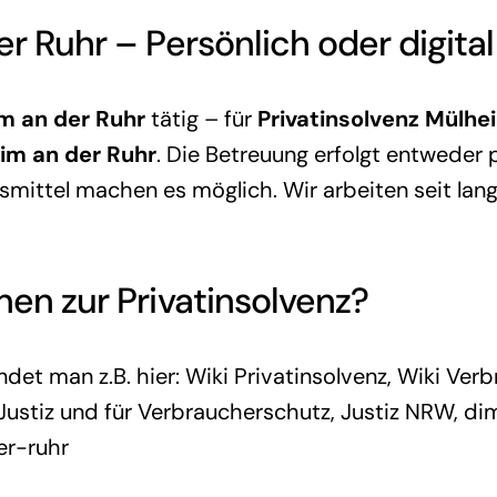
er Ruhr
– Persönlich oder digita
m an der Ruhr
tätig – für
Privatinsolvenz Mülhe
im an der Ruhr
. Die Betreuung erfolgt entweder p
smittel machen es möglich. Wir arbeiten seit lan
nen zur Privatinsolvenz?
ndet man z.B. hier:
Wiki Privatinsolvenz
,
Wiki Verb
ustiz und für Verbraucherschutz
,
Justiz NRW
,
di
er-ruhr