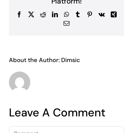
Platform!
Facebook
X
Reddit
LinkedIn
WhatsApp
Tumblr
Pinterest
Vk
Xing
Email
About the Author:
Dimsic
Leave A Comment
Comment