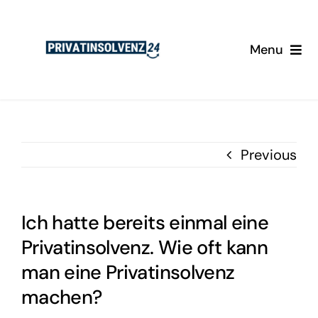
Skip
to
Menu
content
Startseite
Services
Previous
Warum wir?
Fallbeispiele
Ich hatte bereits einmal eine
Privatinsolvenz. Wie oft kann
man eine Privatinsolvenz
machen?